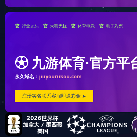
热门关键词：
啤酒工艺
精酿开云手机注册
教学实验开云手机注册
糖化系统
豪鲁机械产品导航
PRODUCTS CENTER
啤酒工艺
糖化系统
发酵系统
清洗系统
粉碎系统