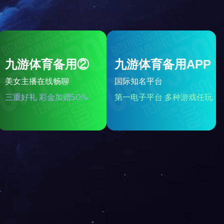
日产200L糖化设备
精酿啤酒控制系统A级