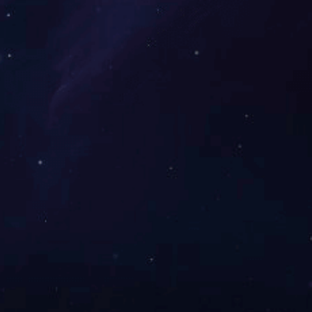
型啤酒糖化系统
啤酒糖化设备
<<
<
1
2
3
>
>>
开云手机注册选购
关于我
啤酒工艺
精酿开云手机注册
公司简介
教学实验开云手机注册
啤酒厂精酿设备