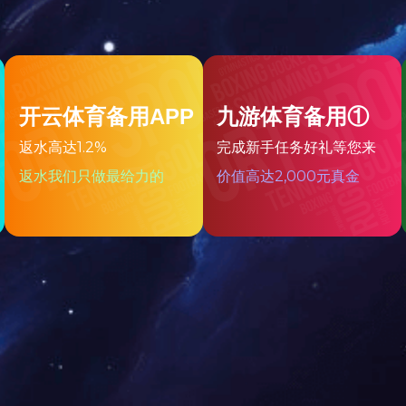
500L糖化设备
日产300L糖化设备
 精酿开云手机注册糖...
糖化系统